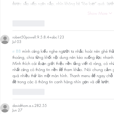
được sắp xếp ngăn nắp, nhìn không bị “lòe loẹt” quá. Lướ
Show More
Like
Reply
robert50powell.9.5.8.4+abc123
Jul 03
rr 88
 mình cũng kiểu nghe người ta nhắc hoài nên ghé thử
thoáng, chia từng khối nội dung nên kéo xuống đọc nhanh 
Mình thích cái đoạn giới thiệu nền tảng viết rõ ràng, có n
nhất cũng có thông tin nền để tham khảo. Nói chung cảm 
quá nhiều thứ lên một màn hình. Thanh menu để ngay chỗ d
đề trong các ô thông tin canh hàng nhìn gọn và dễ lướt.
Like
Reply
davidthom.a.s.282.55
Jun 27