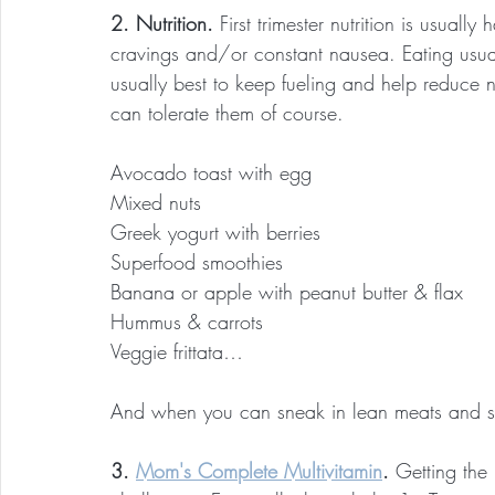
2. Nutrition. 
First trimester nutrition is usual
cravings and/or constant nausea. Eating usual 
usually best to keep fueling and help reduce
can tolerate them of course.
Avocado toast with egg
Mixed nuts
Greek yogurt with berries
Superfood smoothies
Banana or apple with peanut butter & flax
Hummus & carrots
Veggie frittata… 
And when you can sneak in lean meats and sa
3. 
Mom's Complete Multivitamin
.
 Getting the