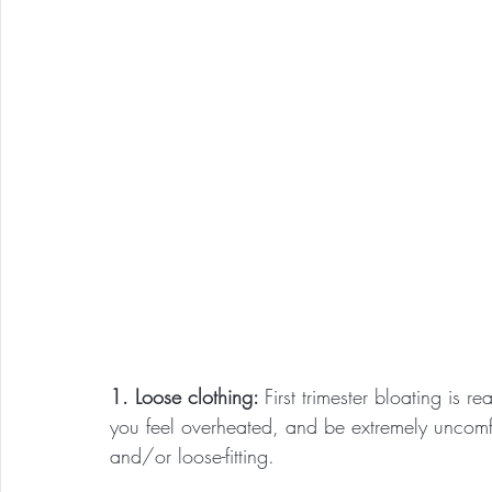
1. Loose clothing: 
First trimester bloating is r
you feel overheated, and be extremely uncomfor
and/or loose-fitting.