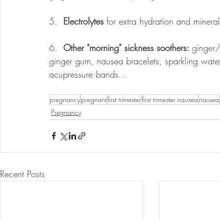
5. 
 Electrolytes
 for extra hydration and mineral
6.  
Other "morning" sickness soothers: 
ginger/
ginger gum, nausea bracelets, sparkling wate
acupressure bands…
pregnancy
pregnant
first trimester
first trimester nausea
nausea
Pregnancy
Recent Posts