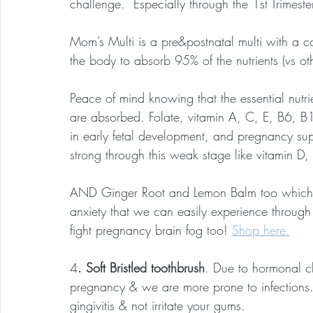
challenge.  Especially through the 1st Trimes
Mom’s Multi is a pre&postnatal multi with a c
the body to absorb 95% of the nutrients (vs ot
Peace of mind knowing that the essential nutr
are absorbed. Folate, vitamin A, C, E, B6, 
in early fetal development, and pregnancy su
strong through this weak stage like vitamin D
AND Ginger Root and Lemon Balm too which help
anxiety that we can easily experience through 
fight pregnancy brain fog too! 
Shop here.
4
. Soft Bristled toothbrush
. Due to hormonal 
pregnancy & we are more prone to infections. 
gingivitis & not irritate your gums.