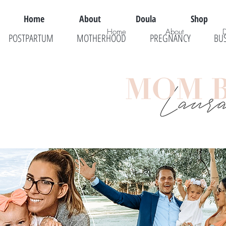
Home
About
Doula
Shop
Home
About
POSTPARTUM
MOTHERHOOD
PREGNANCY
BU