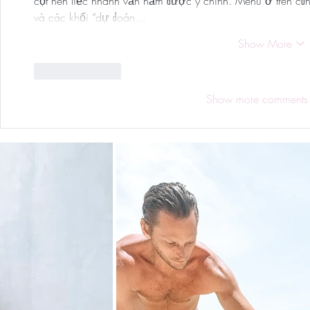
cột nên liếc nhanh vẫn nắm được ý chính. Menu ở trên cũn
và các khối “dự đoán…
Show More
Like
Reply
Show more comments