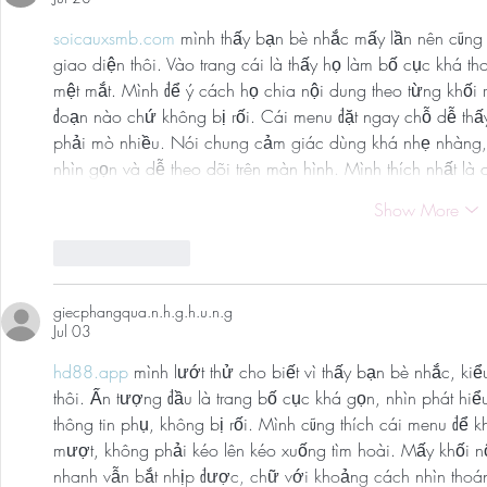
soicauxsmb.com
 mình thấy bạn bè nhắc mấy lần nên cũng 
giao diện thôi. Vào trang cái là thấy họ làm bố cục khá t
mệt mắt. Mình để ý cách họ chia nội dung theo từng khối 
đoạn nào chứ không bị rối. Cái menu đặt ngay chỗ dễ thấ
phải mò nhiều. Nói chung cảm giác dùng khá nhẹ nhàng, n
nhìn gọn và dễ theo dõi trên màn hình. Mình thích nhất là 
Show More
Like
Reply
giecphangqua.n.h.g.h.u.n.g
Jul 03
hd88.app
 mình lướt thử cho biết vì thấy bạn bè nhắc, k
thôi. Ấn tượng đầu là trang bố cục khá gọn, nhìn phát hiể
thông tin phụ, không bị rối. Mình cũng thích cái menu để 
mượt, không phải kéo lên kéo xuống tìm hoài. Mấy khối n
nhanh vẫn bắt nhịp được, chữ với khoảng cách nhìn thoá