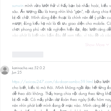
sunwin
 mình vừa lướt thử vì thấy bạn bè nhắc hoài, kiểu 
sâu. Ấn tượng đầu là trang nhìn khá “gọn”, nội dung chia
bị rối chữ. Mình dùng điện thoại là chính nên để ý phần c
mượt, đúng kiểu họ nói là tối ưu giao diện cho mobile. Có 
chơi phong phú với trải nghiệm hiện đại, đọc lướt cũng 
vào phát là biết nên bấm đâu để xem tiếp, vì tiêu đề và c
Show More
Like
Reply
katrinacha.vez.52.0.2
Jun 25
https://soicau247.com/du-doan-xsmb-c59.html
 bữa lướt 
cho biết, kiểu tò mò thôi. Mình không ngồi đọc hết từng đ
dễ theo dõi không. Thấy trang chia nội dung theo từng kh
bị rối mắt. Có mấy phần dự đoán theo ngày (kiểu hôm nay
nên nhìn phát biết mình đang ở mục nào. Mình cũng để ý