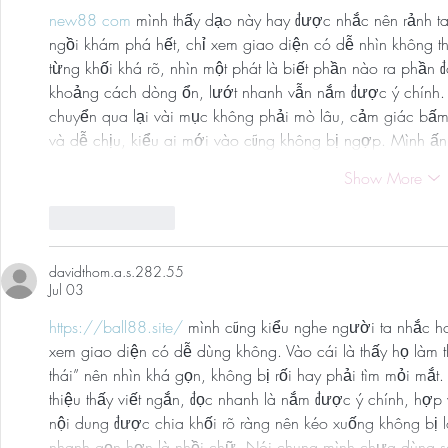
new88 com
 mình thấy dạo này hay được nhắc nên rảnh ta
ngồi khám phá hết, chỉ xem giao diện có dễ nhìn không th
từng khối khá rõ, nhìn một phát là biết phần nào ra phần 
khoảng cách dòng ổn, lướt nhanh vẫn nắm được ý chính. C
chuyển qua lại vài mục không phải mò lâu, cảm giác bấm c
và dễ chịu, kiểu ai mới vào cũng không bị ngợp. Mình ấ
Show More
Like
Reply
davidthom.a.s.282.55
Jul 03
https://ball88.site/
 mình cũng kiểu nghe người ta nhắc ho
xem giao diện có dễ dùng không. Vào cái là thấy họ làm t
thái” nên nhìn khá gọn, không bị rối hay phải tìm mỏi mắt
thiệu thấy viết ngắn, đọc nhanh là nắm được ý chính, hợ
nội dung được chia khối rõ ràng nên kéo xuống không bị lo
nhanh gọn hơn là nhồi chữ. Nói chung mình chưa dùng