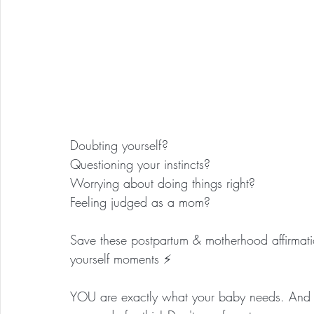
Doubting yourself?
Questioning your instincts?
Worrying about doing things right?
Feeling judged as a mom?
Save these postpartum & motherhood affirmati
yourself moments ⚡️
YOU are exactly what your baby needs. And y