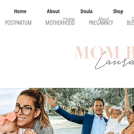
Home
About
Doula
Shop
Home
About
POSTPARTUM
MOTHERHOOD
PREGNANCY
BU