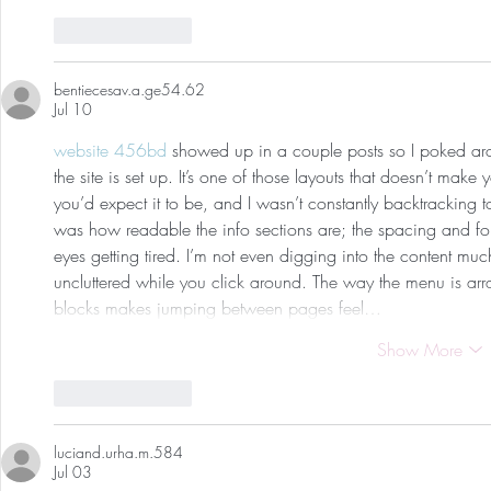
Like
Reply
bentiecesav.a.ge54.62
Jul 10
website 456bd
 showed up in a couple posts so I poked arou
the site is set up. It’s one of those layouts that doesn’t mak
you’d expect it to be, and I wasn’t constantly backtracking 
was how readable the info sections are; the spacing and for
eyes getting tired. I’m not even digging into the content muc
uncluttered while you click around. The way the menu is arr
blocks makes jumping between pages feel…
Show More
Like
Reply
luciand.urha.m.584
Jul 03