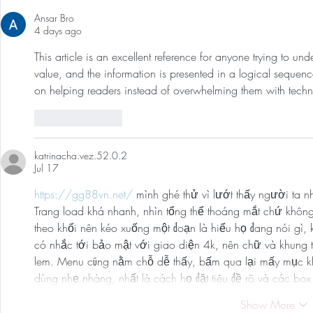
Screen For Cancer and
First 5 Days
Ansar Bro
Tumors: Why I Got It, My
4 days ago
Experience & $300 Off
This article is an excellent reference for anyone trying to und
value, and the information is presented in a logical sequence.
on helping readers instead of overwhelming them with techn
Like
Reply
katrinacha.vez.52.0.2
Jul 17
https://gg88vn.net/
 mình ghé thử vì lướt thấy người ta n
Trang load khá nhanh, nhìn tổng thể thoáng mắt chứ khôn
theo khối nên kéo xuống một đoạn là hiểu họ đang nói gì,
có nhắc tới bảo mật với giao diện 4k, nên chữ và khung t
lem. Menu cũng nằm chỗ dễ thấy, bấm qua lại mấy mục k
dùng nhẹ nhàng, nhất là cách họ đặt tiêu đề rõ và các bo
Show More