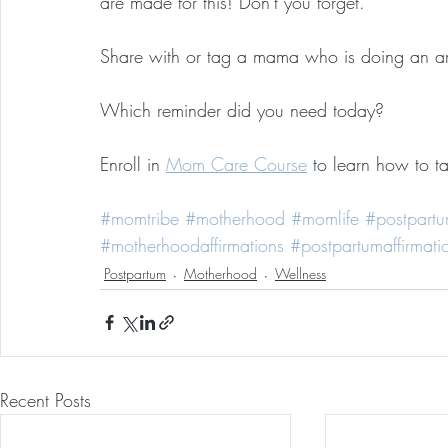
are made for this! Don't you forget.
Share with or tag a mama who is doing an a
Which reminder did you need today?
Enroll in 
Mom Care Course
 to learn how to t
#momtribe
#motherhood
#momlife
#postpart
#motherhoodaffirmations
#postpartumaffirmati
Postpartum
Motherhood
Wellness
Recent Posts